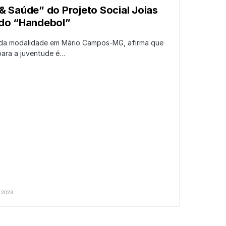
& Saúde” do Projeto Social Joias
 do “Handebol”
r da modalidade em Mário Campos-MG, afirma que
para a juventude é…
 2023