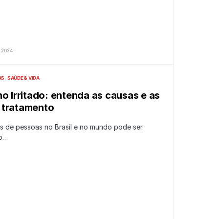
 2024
AS
SAÚDE & VIDA
o Irritado: entenda as causas e as
 tratamento
s de pessoas no Brasil e no mundo pode ser
no…