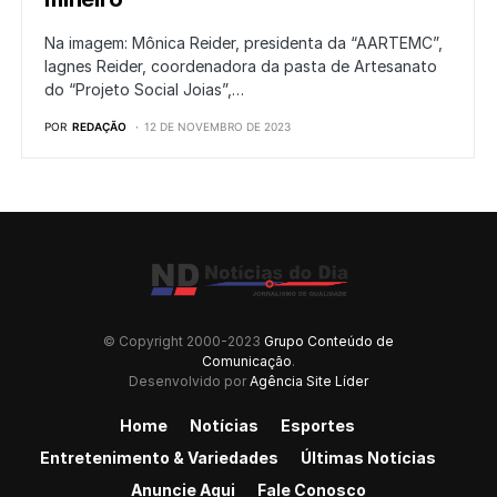
Na imagem: Mônica Reider, presidenta da “AARTEMC”,
Iagnes Reider, coordenadora da pasta de Artesanato
do “Projeto Social Joias”,…
POR
REDAÇÃO
12 DE NOVEMBRO DE 2023
© Copyright 2000-2023
Grupo Conteúdo de
Comunicação
.
Desenvolvido por
Agência Site Líder
Home
Notícias
Esportes
Entretenimento & Variedades
Últimas Notícias
Anuncie Aqui
Fale Conosco