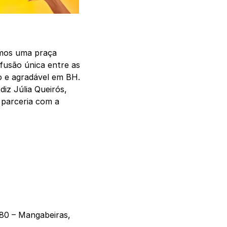
emos uma praça
fusão única entre as
co e agradável em BH.
diz Júlia Queirós,
 parceria com a
580 – Mangabeiras,