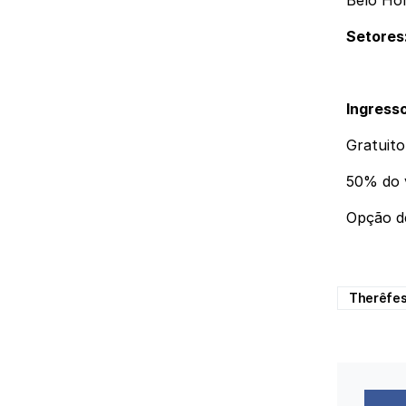
Setores
Ingress
Gratuito
50% do v
Opção d
Therêfes