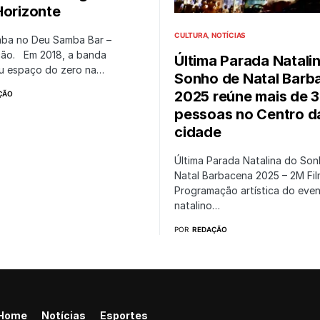
Horizonte
CULTURA
NOTÍCIAS
ba no Deu Samba Bar –
ção. Em 2018, a banda
Última Parada Natali
iu espaço do zero na…
Sonho de Natal Barb
2025 reúne mais de 3
ÇÃO
pessoas no Centro d
cidade
Última Parada Natalina do So
Natal Barbacena 2025 – 2M Fi
Programação artística do eve
natalino…
POR
REDAÇÃO
Home
Notícias
Esportes