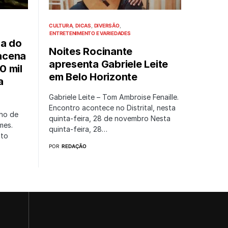
CULTURA
DICAS
DIVERSÃO
ENTRETENIMENTO E VARIEDADES
na do
Noites Rocinante
acena
apresenta Gabriele Leite
0 mil
em Belo Horizonte
a
Gabriele Leite – Tom Ambroise Fenaille.
Encontro acontece no Distrital, nesta
nho de
quinta-feira, 28 de novembro Nesta
lmes.
quinta-feira, 28…
nto
POR
REDAÇÃO