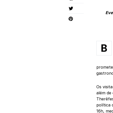
Eve
B
promete
gastrono
Os visit
além de 
Therêfes
política
16h, med