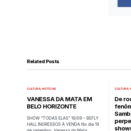
Related Posts
CULTURA
NOTÍCIAS
CULTURA
VANESSA DA MATA EM
De ro
BELO HORIZONTE
fenôm
Samba
SHOW “TODAS ELAS” 19/09 – BEFLY
perpe
HALL INGRESSOS À VENDA No dia 19
show
de setembro, Vanessa da Mata…