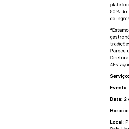
platafo
50% do v
de ingre
“Estamos
gastronô
tradiçõe
Parece q
Diretora
4Estaçõ
Serviço
Evento:
Data:
2 
Horário:
Local:
Pa
Belo Ho