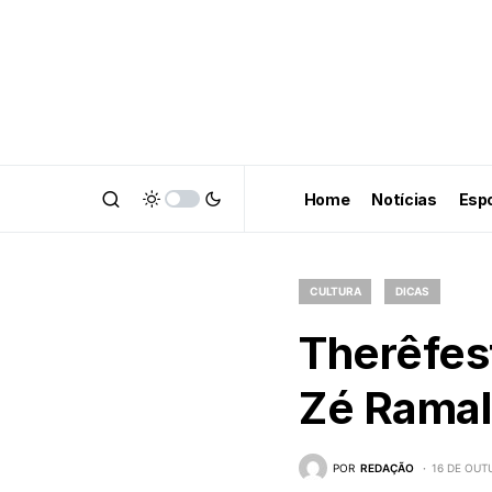
Home
Notícias
Esp
CULTURA
DICAS
Therêfest
Zé Ramal
POR
REDAÇÃO
16 DE OUT