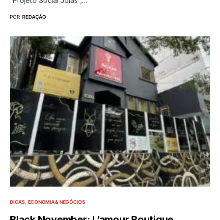
“Projeto Social Joias”,…
POR
REDAÇÃO
DICAS
ECONOMIA & NEGÓCIOS
Black November: L’amour Boutique