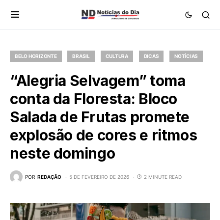
BELO HORIZONTE
BRASIL
CULTURA
DICAS
NOTÍCIAS
“Alegria Selvagem” toma
conta da Floresta: Bloco
Salada de Frutas promete
explosão de cores e ritmos
neste domingo
POR
REDAÇÃO
5 DE FEVEREIRO DE 2026
2 MINUTE READ