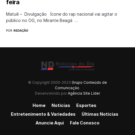
feira
Matuê – Divulgação Ícone do rap nacional vai agitar o
público no OG, no Mirante Beagá …
POR
REDAÇÃO
© Copyright 2000-2023
Grupo Conteúdo de
Comunicação
.
Desenvolvido por
Agência Site Líder
Home
Notícias
Esportes
Entretenimento & Variedades
Últimas Notícias
Anuncie Aqui
Fale Conosco