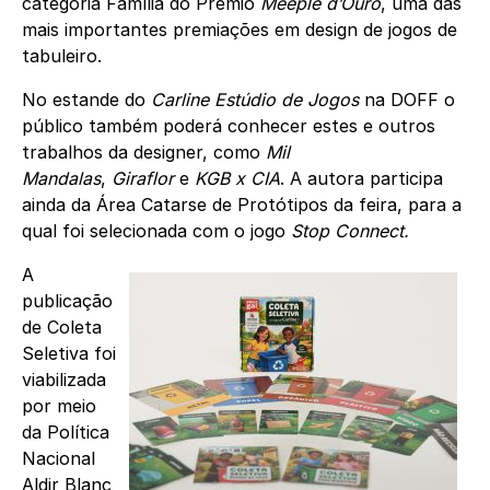
categoria Família do Prêmio
Meeple d’Ouro
, uma das
mais importantes premiações em design de jogos de
tabuleiro.
No estande do
Carline Estúdio de Jogos
na DOFF o
público também poderá conhecer estes e outros
trabalhos da designer, como
Mil
Mandalas
,
Giraflor
e
KGB x CIA
. A autora participa
ainda da Área Catarse de Protótipos da feira, para a
qual foi selecionada com o jogo
Stop Connect.
A
publicação
de Coleta
Seletiva foi
viabilizada
por meio
da Política
Nacional
Aldir Blanc