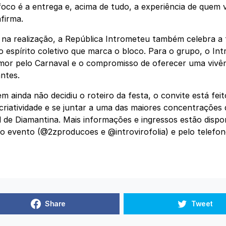
oco é a entrega e, acima de tudo, a experiência de quem 
afirma.
 na realização, a República Intrometeu também celebra a t
o espírito coletivo que marca o bloco. Para o grupo, o Int
mor pelo Carnaval e o compromisso de oferecer uma vivên
antes.
m ainda não decidiu o roteiro da festa, o convite está fei
 criatividade e se juntar a uma das maiores concentrações 
 de Diamantina. Mais informações e ingressos estão dispo
 do evento (@2zproducoes e @introvirofolia) e pelo telefo
Share
Tweet