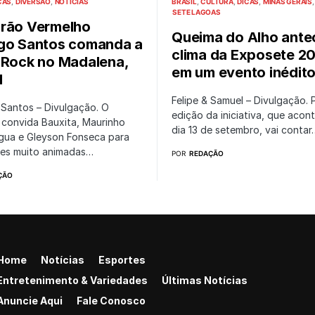
CAS
DIVERSÃO
NOTÍCIAS
BRASIL
CULTURA
DICAS
MINAS GERAIS
SETE LAGOAS
rão Vermelho
Queima do Alho ante
go Santos comanda a
clima da Exposete 2
 Rock no Madalena,
em um evento inédit
H
Felipe & Samuel – Divulgação. P
 Santos – Divulgação. O
edição da iniciativa, que acon
 convida Bauxita, Maurinho
dia 13 de setembro, vai contar
gua e Gleyson Fonseca para
tes muito animadas…
POR
REDAÇÃO
ÇÃO
Home
Notícias
Esportes
Entretenimento & Variedades
Últimas Notícias
Anuncie Aqui
Fale Conosco