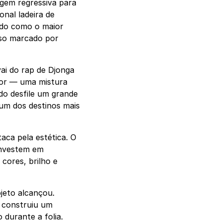
agem regressiva para
nal ladeira de
ado como o maior
rso marcado por
ai do rap de Djonga
mor — uma mistura
 do desfile um grande
um dos destinos mais
ca pela estética. O
investem em
cores, brilho e
jeto alcançou.
e construiu um
 durante a folia.