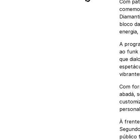
Com patr
comemora
Diamant
bloco da
energia,
A progr
ao funk
que dial
espetácu
vibrante
Com form
abadá, s
customiz
personal
À frente
Segundo 
público 