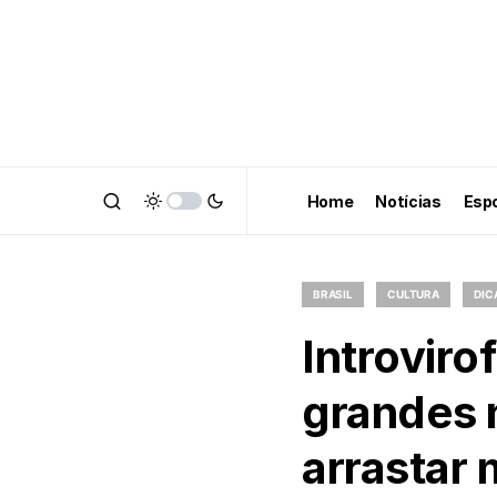
Home
Notícias
Esp
BRASIL
CULTURA
DIC
Introviro
grandes 
arrastar