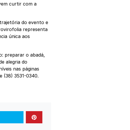
vem curtir com a
rajetória do evento e
rovirofolia representa
cia única aos
to: preparar o abadá,
de alegria do
níveis nas páginas
ne (38) 3531-0340.