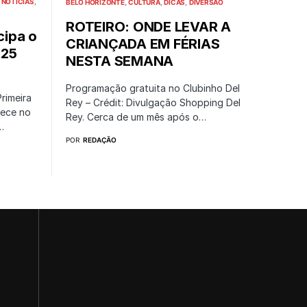
NOTÍCIAS
BELO HORIZONTE
CULTURA
DICAS
DIVERSÃO
ROTEIRO: ONDE LEVAR A
cipa o
CRIANÇADA EM FÉRIAS
025
NESTA SEMANA
o
Programação gratuita no Clubinho Del
rimeira
Rey – Crédit: Divulgação Shopping Del
tece no
Rey. Cerca de um mês após o…
…
POR
REDAÇÃO