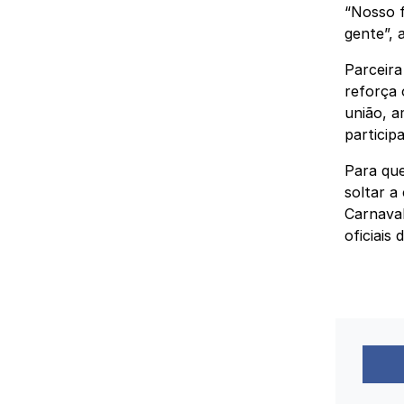
“Nosso f
gente”, 
Parceira
reforça 
união, a
particip
Para que
soltar a
Carnaval
oficiais