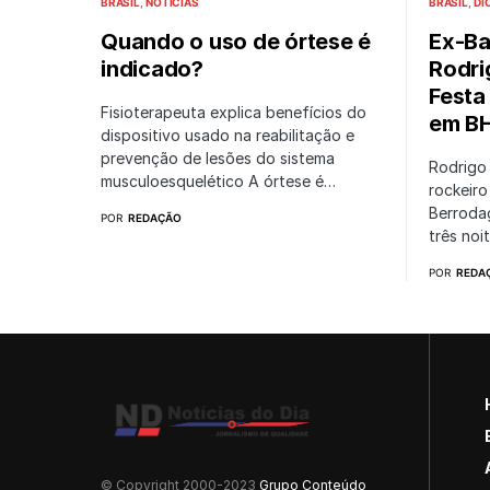
BRASIL
NOTÍCIAS
BRASIL
DI
Quando o uso de órtese é
Ex-Ba
indicado?
Rodri
Festa
Fisioterapeuta explica benefícios do
em B
dispositivo usado na reabilitação e
prevenção de lesões do sistema
Rodrigo
musculoesquelético A órtese é…
rockeiro
Berroda
POR
REDAÇÃO
três noi
POR
REDA
© Copyright 2000-2023
Grupo Conteúdo