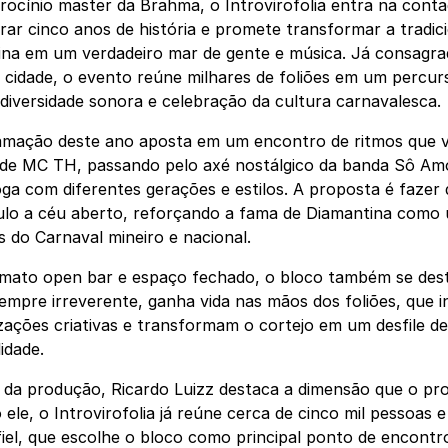
ocínio master da Brahma, o Introvirofolia entra na cont
r cinco anos de história e promete transformar a tradicio
ina em um verdadeiro mar de gente e música. Já consagr
 cidade, o evento reúne milhares de foliões em um percu
 diversidade sonora e celebração da cultura carnavalesca.
amação deste ano aposta em um encontro de ritmos que v
 de MC TH, passando pelo axé nostálgico da banda Sô A
oga com diferentes gerações e estilos. A proposta é fazer
lo a céu aberto, reforçando a fama de Diamantina como 
s do Carnaval mineiro e nacional.
ato open bar e espaço fechado, o bloco também se desta
empre irreverente, ganha vida nas mãos dos foliões, que 
ações criativas e transformam o cortejo em um desfile de 
idade.
 da produção, Ricardo Luizz destaca a dimensão que o pro
ele, o Introvirofolia já reúne cerca de cinco mil pessoas 
fiel, que escolhe o bloco como principal ponto de encontro