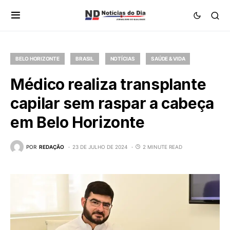
BELO HORIZONTE
BRASIL
NOTÍCIAS
SAÚDE & VIDA
Médico realiza transplante
capilar sem raspar a cabeça
em Belo Horizonte
POR
REDAÇÃO
23 DE JULHO DE 2024
2 MINUTE READ