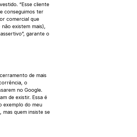
estido. “Esse cliente
ue conseguimos ter
tor comercial que
e não existem mais),
assertivo”, garante o
ncerramento de mais
corrência, o
essarem no Google.
m de existir. Essa é
, o exemplo do meu
, mas quem insiste se