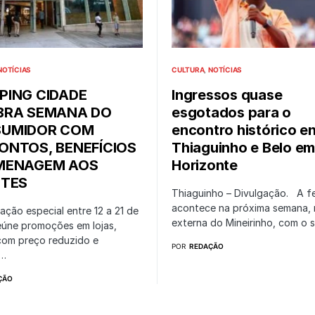
NOTÍCIAS
CULTURA
NOTÍCIAS
PING CIDADE
Ingressos quase
BRA SEMANA DO
esgotados para o
UMIDOR COM
encontro histórico en
ONTOS, BENEFÍCIOS
Thiaguinho e Belo em
MENAGEM AOS
Horizonte
NTES
Thiaguinho – Divulgação. A f
acontece na próxima semana, 
ção especial entre 12 a 21 de
externa do Mineirinho, com o
eúne promoções em lojas,
com preço reduzido e
POR
REDAÇÃO
a…
ÇÃO