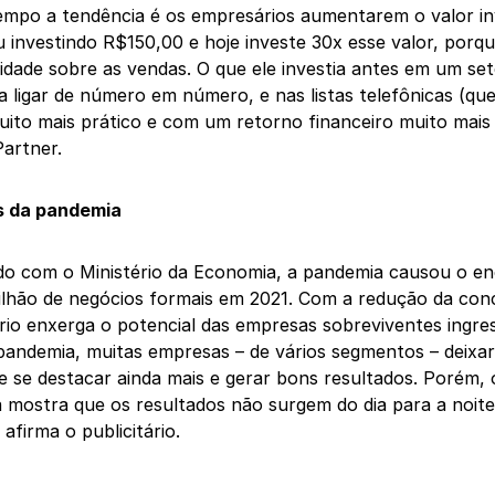
mpo a tendência é os empresários aumentarem o valor inv
investindo R$150,00 e hoje investe 30x esse valor, porq
ilidade sobre as vendas. O que ele investia antes em um se
a ligar de número em número, e nas listas telefônicas (qu
uito mais prático e com um retorno financeiro muito mais 
artner.
s da pandemia
do com o Ministério da Economia, a pandemia causou o e
ilhão de negócios formais em 2021. Com a redução da con
ário enxerga o potencial das empresas sobreviventes ingr
andemia, muitas empresas – de vários segmentos – deixara
e se destacar ainda mais e gerar bons resultados. Porém
já mostra que os resultados não surgem do dia para a noite
 afirma o publicitário.