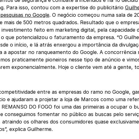
g. Para isso, contou com a expertise do publicitário
Guilh
 pesquisas no Google
. O negócio começou numa sala de 2
e mais de 500 metros quadrados. Resultado que o empresá
 investimento feito em marketing digital, pela capacidade
, o que potencializou o faturamento da empresa. “O Guilh
sde o início, e lá atrás enxergou a importância da divulgaç
a a apostar no ranqueamento do Google. A concorrência 
mos praticamente pioneiros nesse tipo de anúncio e vimo
em exponencialmente. Hoje o cliente vem até a gente, tod
competitividade entre as empresas do ramo no Google, gara
io e ajudaram a projetar a loja de Marcos como uma refe
 REMANSO DO FOGO foi uma das primeiras a ocupar o bu
e conseguimos fomentar no público as buscas pelo servi
, atraindo os olhares dos consumidores quase exclusivam
os”, explica Guilherme.