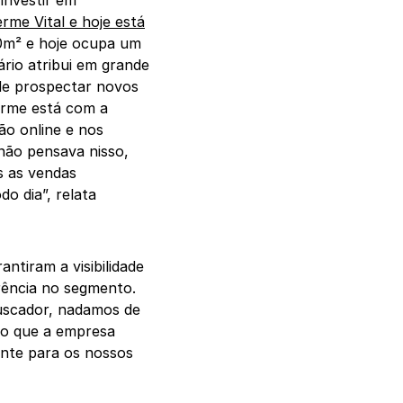
erme Vital e hoje está
0m² e hoje ocupa um
rio atribui em grande
 de prospectar novos
erme está com a
ão online e nos
não pensava nisso,
s as vendas
o dia”, relata
ntiram a visibilidade
rência no segmento.
scador, nadamos de
ço que a empresa
ente para os nossos