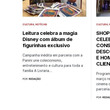
CULTURA
NOTÍCIAS
CULTURA
Leitura celebra a magia
SHOP
Disney com álbum de
CELE
figurinhas exclusivo
CONS
DESC
Campanha inédita em parceria com a
E HO
Panini une colecionismo,
CLIE
entretenimento e cultura para toda a
família A Livraria…
Programa
março r
POR
REDAÇÃO
cinema 
parceri
POR
REDA