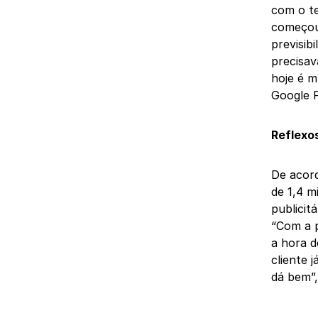
com o te
começou 
previsib
precisav
hoje é m
Google P
Reflexo
De acor
de 1,4 m
publicit
“Com a p
a hora d
cliente 
dá bem”,