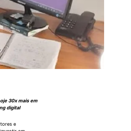
 hoje 30x mais em
g digital
tores e
investir em