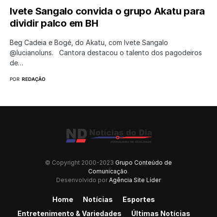
Ivete Sangalo convida o grupo Akatu para
dividir palco em BH
Beg Cadeia e Bogé, do Akatu, com Ivete Sangalo
@lucianoluns. Cantora destacou o talento dos pagodeiros
de…
POR
REDAÇÃO
© Copyright 2000-2023
Grupo Conteúdo de
Comunicação
.
Desenvolvido por
Agência Site Líder
Home
Notícias
Esportes
Entretenimento & Variedades
Últimas Notícias