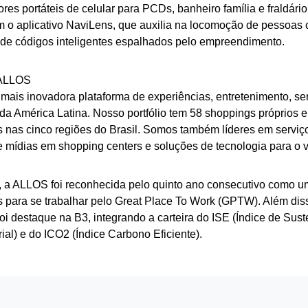
res portáteis de celular para PCDs, banheiro família e fraldár
 o aplicativo NaviLens, que auxilia na locomoção de pessoas c
 de códigos inteligentes espalhados pelo empreendimento.
 ALLOS
ais inovadora plataforma de experiências, entretenimento, servi
a América Latina. Nosso portfólio tem 58 shoppings próprios e
s nas cinco regiões do Brasil. Somos também líderes em serviç
 mídias em shopping centers e soluções de tecnologia para o v
 a ALLOS foi reconhecida pelo quinto ano consecutivo como 
 para se trabalhar pelo Great Place To Work (GPTW). Além dis
i destaque na B3, integrando a carteira do ISE (Índice de Sust
al) e do ICO2 (Índice Carbono Eficiente).