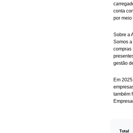
carregado
conta com
por meio
Sobre a
Somos a m
compras d
presente
gestão de
Em 2025,
empresas
também fo
Empresari
Total