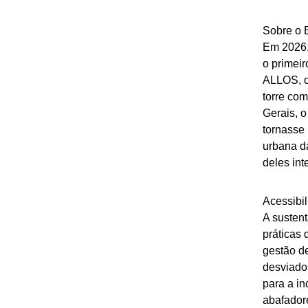
Sobre o 
Em 2026,
o primeir
ALLOS, o 
torre co
Gerais, o
tornasse
urbana da
deles int
Acessibi
A susten
práticas
gestão de
desviados
para a in
abafadore