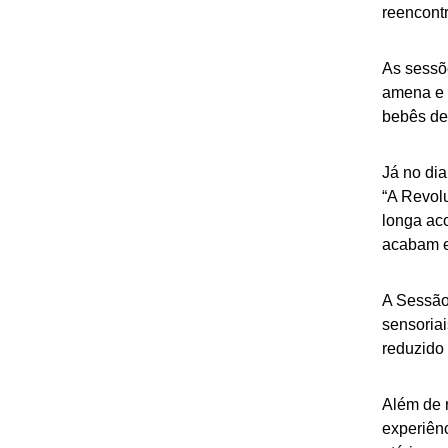
reencontr
As sessõ
amena e 
bebês de 
Já no di
“A Revolu
longa ac
acabam e
A Sessão
sensoria
reduzido 
Além de 
experiênc