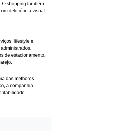
io. O shopping também
om deficiência visual
ços, lifestyle e
 administrados,
os de estacionamento,
arejo.
uma das melhores
so, a companhia
entabilidade