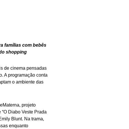
a famílias com bebês
 do shopping
is de cinema pensadas
co. A programação conta
aptam o ambiente das
neMaterna, projeto
me “O Diabo Veste Prada
Emily Blunt. Na trama,
essas enquanto