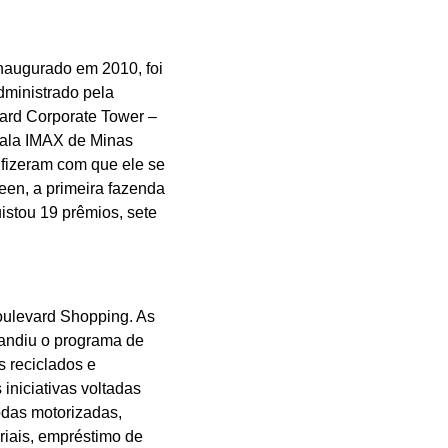
naugurado em 2010, foi
dministrado pela
vard Corporate Tower –
 sala IMAX de Minas
 fizeram com que ele se
een, a primeira fazenda
istou 19 prêmios, sete
Boulevard Shopping. As
pandiu o programa de
s reciclados e
 iniciativas voltadas
odas motorizadas,
riais, empréstimo de