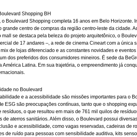
Boulevard Shopping BH
 o Boulevard Shopping completa 16 anos em Belo Horizonte. I
o grande centro de compras da região centro-leste da cidade. A
mall se destaca pela beleza do projeto arquitetônico, o Boule
mercial de 17 andares –, a rede de cinema Cineart com a única
 mix de lojas diferenciado e as constantes novidades e eventos
 um dos preferidos dos consumidores mineiros. É sede da BeGr
 América Latina. Em sua trajetória, o empreendimento já conqu
ernacionais.
lidade no Boulevard
tabilidade e a acessibilidade são missões importantes para o 
 de ESG são preocupações contínuas, tanto que o shopping ex
 resíduos, o que resultou em mais de 761 mil quilos de resíduo
 de aterros sanitários. Além disso, o Boulevard possui diversas
clusão e acessibilidade, como vagas reservadas, cadeiras de r
s de ruído para pessoas com sensibilidade auditiva, kits senso