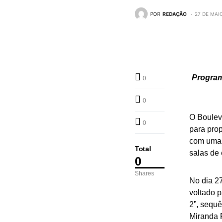
POR
REDAÇÃO
27 DE MAI
Program
0
0
O Boulev
0
para pro
com uma 
Total
salas de 
0
Shares
No dia 27
voltado 
2”, sequê
Miranda P