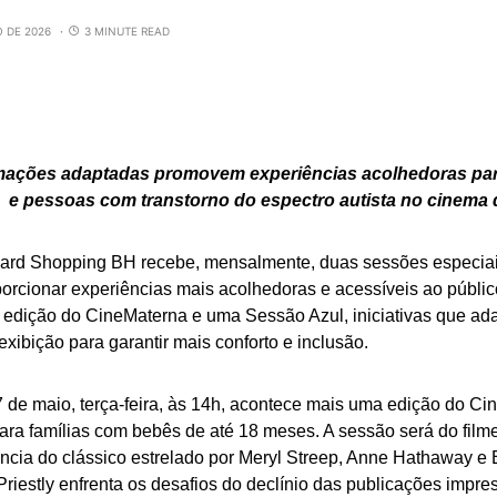
O DE 2026
3 MINUTE READ
ações adaptadas promovem experiências acolhedoras par
e pessoas com transtorno do espectro autista no cinema
ard Shopping BH recebe, mensalmente, duas sessões especia
porcionar experiências mais acolhedoras e acessíveis ao públi
edição do CineMaterna e uma Sessão Azul, iniciativas que ad
exibição para garantir mais conforto e inclusão.
 de maio, terça-feira, às 14h, acontece mais uma edição do Ci
para famílias com bebês de até 18 meses. A sessão será do fil
ncia do clássico estrelado por Meryl Streep, Anne Hathaway e 
riestly enfrenta os desafios do declínio das publicações impr